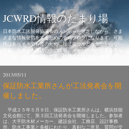
JCWRD情報のたまり場
日本防水工法開発協議会のメンバーが迷走しながら、さま
ざまな情報発信をするための公式ブログになります。可能
性はありそうでも世のために役に立つかどうか分からない
情報、海外から直送の生の情報、メンバー内の意見交流な
ど、偏らず情報発信をする「情報のたまり場」BLOG。
2013/05/11
保証防水工業所さんが工法発表会を開
催しました。
平成２５年５月９日、保証防水工業所さんは、横浜技能
文化会館にて、第３回工法発表会を開催しました。参加者
は、大手防水材メーカー、建設会社、工務店、設計事務
所、防水工事業と多岐にわたり、真剣なご意見、質問が交