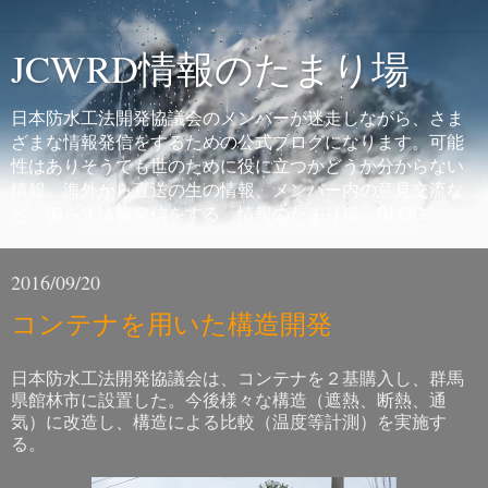
JCWRD情報のたまり場
日本防水工法開発協議会のメンバーが迷走しながら、さま
ざまな情報発信をするための公式ブログになります。可能
性はありそうでも世のために役に立つかどうか分からない
情報、海外から直送の生の情報、メンバー内の意見交流な
ど、偏らず情報発信をする「情報のたまり場」BLOG。
2016/09/20
コンテナを用いた構造開発
日本防水工法開発協議会は、コンテナを２基購入し、群馬
県館林市に設置した。今後様々な構造（遮熱、断熱、通
気）に改造し、構造による比較（温度等計測）を実施す
る。