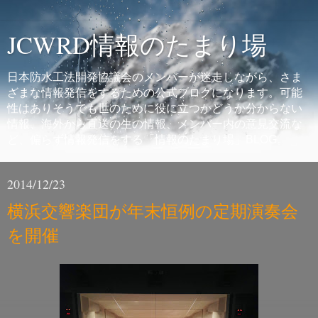
JCWRD情報のたまり場
日本防水工法開発協議会のメンバーが迷走しながら、さま
ざまな情報発信をするための公式ブログになります。可能
性はありそうでも世のために役に立つかどうか分からない
情報、海外から直送の生の情報、メンバー内の意見交流な
ど、偏らず情報発信をする「情報のたまり場」BLOG。
2014/12/23
横浜交響楽団が年末恒例の定期演奏会
を開催