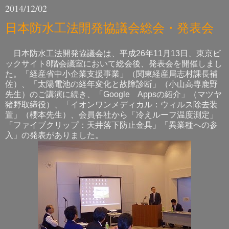
2014/12/02
日本防水工法開発協議会総会・発表会
日本防水工法開発協議会は、平成26年11月13日、東京ビ
ックサイト8階会議室において総会後、発表会を開催しまし
た。「経産省中小企業支援事業」（関東経産局志村課長補
佐）、「太陽電池の経年変化と故障診断」（小山高専鹿野
先生）のご講演に続き、「Google Appsの紹介」（マツヤ
猪野取締役）、「イオンワンメディカル：ウィルス除去装
置」（櫻本先生）、会員各社から「冷えルーフ温度測定」
「ファイブクリップ：天井落下防止金具」「異業種への参
入」の発表がありました。