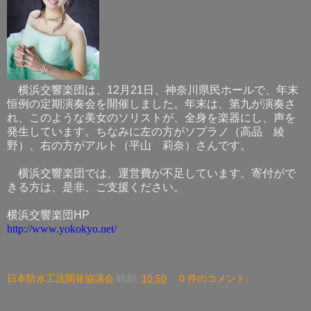
横浜交響楽団は、12月21日、神奈川県民ホールで、年末
恒例の定期演奏会を開催しました。年末は、第九が演奏さ
れ、このような美女のソリストが、全身を楽器にし、声を
発生しています。ちなみに左の方がソプラノ（高品 綾
野）、右の方がアルト（平山 莉奈）さんです。
横浜交響楽団では、運営費が不足しています。寄付がで
きる方は、是非、ご支援ください。
横浜交響楽団HP
http://www.yokokyo.net/
日本防水工法開発協議会
時刻:
10:50
0 件のコメント: